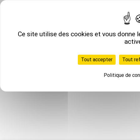
Panneau de gestion des cookies
Ce site utilise des cookies et vous donne 
activ
Tout accepter
Tout re
Vendre
Acheter
Politique de con