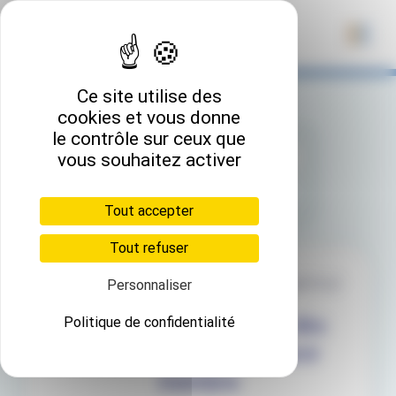
Panneau de gestion des cookies
Ce site utilise des
cookies et vous donne
le contrôle sur ceux que
vous souhaitez activer
Devenir membre YouHome
Je me connecte
Tout accepter
Tout refuser
Devenir membre YouHome acquéreur
Personnaliser
Encodez vos données dès
Politique de confidentialité
maintenant pour devenir
membre