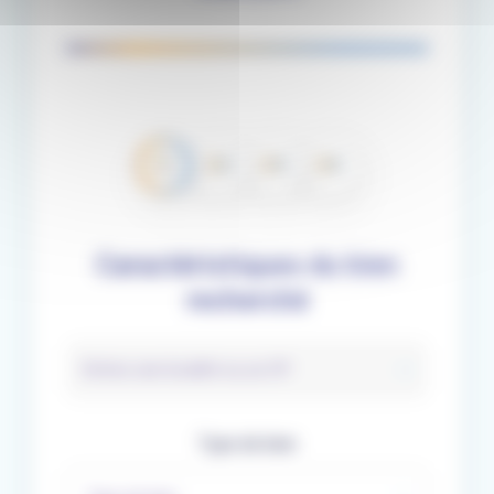
01
02
03
04
Caractéristiques du bien
recherché
Entrez une localité ou un CP
Type de bien